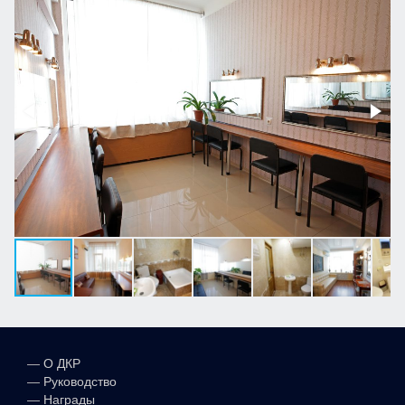
—
О ДКР
—
Руководство
—
Награды