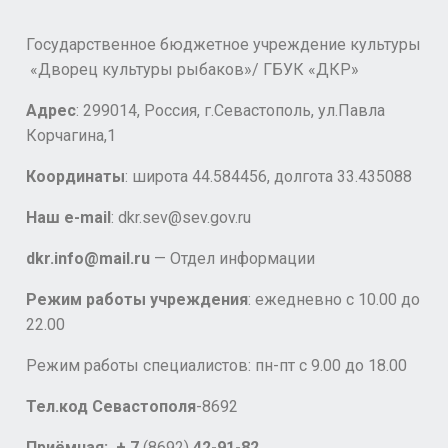
Государственное бюджетное учреждение культуры
«Дворец культуры рыбаков»/ ГБУК «ДКР»
Адрес
: 299014, Россия, г.Севастополь, ул.Павла
Корчагина,1
Координаты
: широта 44.584456, долгота 33.435088
Наш e-mail
: dkr.sev@sev.gov.ru
dkr.info@mail.ru
— Отдел информации
Режим работы учреждения
: ежедневно с 10.00 до
22.00
Режим работы специалистов: пн-пт с 9.00 до 18.00
Тел.код Севастополя
-8692
Приёмная: + 7
(8692)
42-91-82