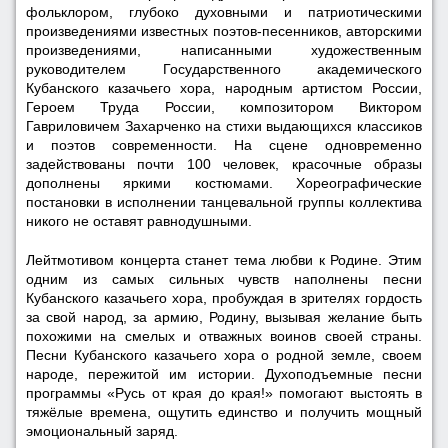
фольклором, глубоко духовными и патриотическими
произведениями известных поэтов-песенников, авторскими
произведениями, написанными художественным
руководителем Государственного академического
Кубанского казачьего хора, народным артистом России,
Героем Труда России, композитором Виктором
Гавриловичем Захарченко на стихи выдающихся классиков
и поэтов современности. На сцене одновременно
задействованы почти 100 человек, красочные образы
дополнены яркими костюмами. Хореографические
постановки в исполнении танцевальной группы коллектива
никого не оставят равнодушными.
Лейтмотивом концерта станет тема любви к Родине. Этим
одним из самых сильных чувств наполнены песни
Кубанского казачьего хора, пробуждая в зрителях гордость
за свой народ, за армию, Родину, вызывая желание быть
похожими на смелых и отважных воинов своей страны.
Песни Кубанского казачьего хора о родной земле, своем
народе, пережитой им истории. Духоподъемные песни
программы «Русь от края до края!» помогают выстоять в
тяжёлые времена, ощутить единство и получить мощный
эмоциональный заряд.