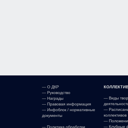
КОЛЛЕКТИ
—
О ДКР
—
Руководство
—
Виды тво
—
Награды
деятельност
—
Правовая информация
—
Расписан
—
Инфоблок / нормативные
коллективов 
документы
—
Положени
—
—
Клубные 
Политика обработки