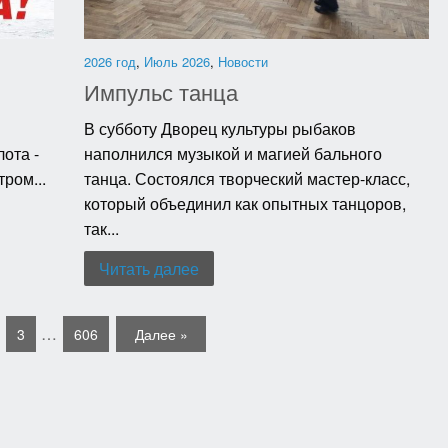
2026 год
,
Июль 2026
,
Новости
Импульс танца
В субботу Дворец культуры рыбаков
ота -
наполнился музыкой и магией бального
ром...
танца. Состоялся творческий мастер-класс,
который объединил как опытных танцоров,
так...
Читать далее
…
3
606
Далее »