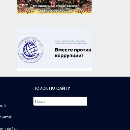
ПОИСК ПО САЙТУ
тей
риятий
ция сайта