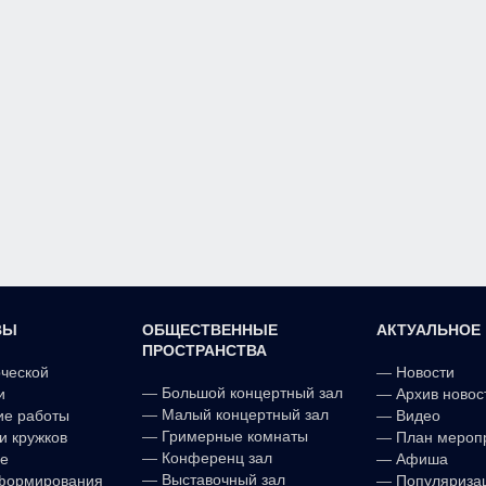
ВЫ
ОБЩЕСТВЕННЫЕ
АКТУАЛЬНОЕ
ПРОСТРАНСТВА
рческой
—
Новости
—
Большой концертный зал
и
—
Архив новос
—
Малый концертный зал
ие работы
—
Видео
—
Гримерные комнаты
и кружков
—
План мероп
—
Конференц зал
е
—
Афиша
—
Выставочный зал
формирования
—
Популяриза