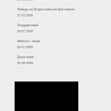
Поздравляем!
26.07.2026
Импульс танца
25.07.2026
Душа моря
06.08.2026
Дорожные следопыты
04.08.2026
Хоровое пение — основа
отечественной музыкальной культуры
01.08.2026
Полезная поэзия
31.07.2026