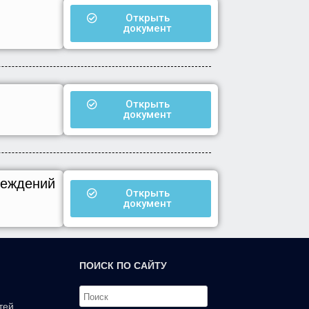
Открыть
документ
Открыть
документ
реждений
Открыть
документ
ПОИСК ПО САЙТУ
тей