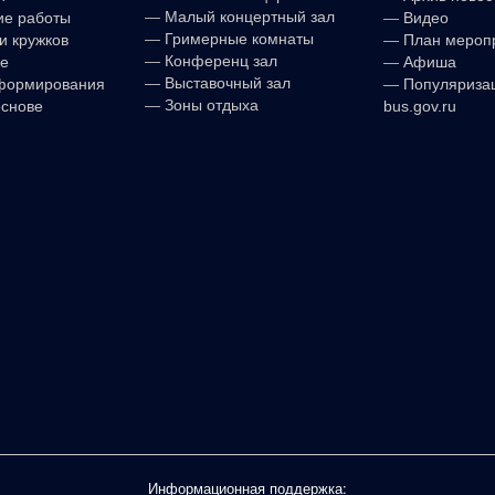
—
Малый концертный зал
ие работы
—
Видео
—
Гримерные комнаты
и кружков
—
План мероп
—
Конференц зал
е
—
Афиша
—
Выставочный зал
формирования
—
Популяриза
—
Зоны отдыха
основе
bus.gov.ru
Информационная поддержка: