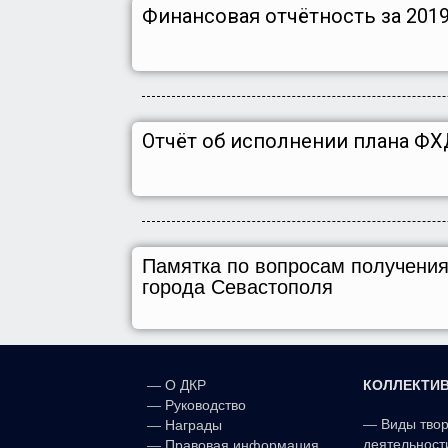
Финансовая отчётность за 2019 
Отчёт об исполнении плана ФХД
Памятка
по вопросам получени
города Севастополя
КОЛЛЕКТИ
—
О ДКР
—
Руководство
—
Виды тво
—
Награды
деятельност
—
Правовая информация