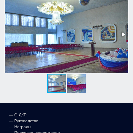
—
О ДКР
—
Руководство
—
Награды
—
Правовая информация