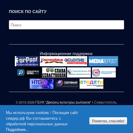
ПОИСК ПО САЙТУ
Информационная поддержка:
© 2015-2026
ГБУК "Дворец культуры рыбаков"
г.Севастополь,
ул.П.Корчагина,1
Мы используем cookies / Посещая сайт
При частичном или полном копировании материалов сайта
севдкр.рф Вы соглашаетесь с
активная гиперссылка на СЕВДКР.РФ обязательна |
Понятно, спасибо!
обработкой персональных данных
|
Подробнее...