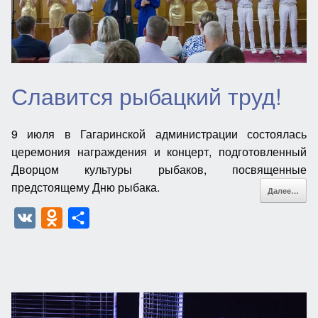
s
ь
n
i
k
Славится рыбацкий труд!
i
9 июля в Гагаринской администрации состоялась
церемония награждения и концерт, подготовленный
Дворцом культуры рыбаков, посвященные
предстоящему Дню рыбака.
Далее…
V
O
О
K
d
т
n
п
o
р
k
а