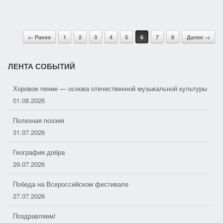
n
п
o
р
Post navigation
k
а
← Ранее
1
2
3
4
5
6
7
8
Далее →
l
в
ЛЕНТА СОБЫТИЙ
a
и
s
т
Полезная поэзия
s
ь
31.07.2026
n
География добра
i
29.07.2026
k
Победа на Всероссийском фестивале
i
27.07.2026
Поздравляем!
26.07.2026
Импульс танца