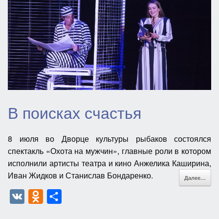
l
в
a
и
s
т
s
ь
n
i
k
В поисках счастья
i
8 июля во Дворце культуры рыбаков состоялся
спектакль «Охота на мужчин», главные роли в котором
исполнили артисты театра и кино Анжелика Каширина,
Иван Жидков и Станислав Бондаренко.
Далее…
V
O
О
K
d
т