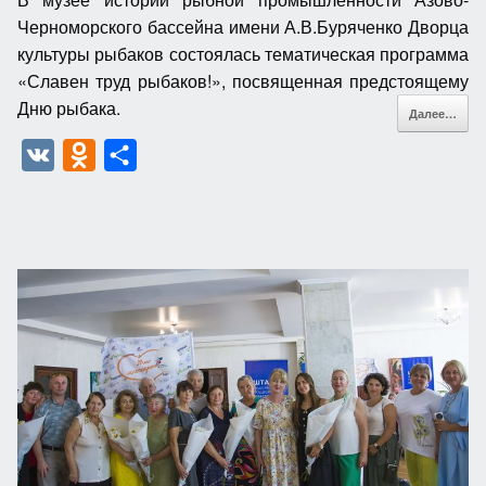
Черноморского бассейна имени А.В.Буряченко Дворца
культуры рыбаков состоялась тематическая программа
«Славен труд рыбаков!», посвященная предстоящему
Дню рыбака.
Далее…
V
O
О
K
d
т
n
п
o
р
k
а
l
в
a
и
s
т
s
ь
n
i