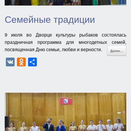
k
Семейные традиции
i
9 июля во Дворце культуры рыбаков состоялась
праздничная программа для многодетных семей,
посвященная Дню семьи, любви и верности.
Далее…
V
O
О
K
d
т
n
п
o
р
k
а
l
в
a
и
s
т