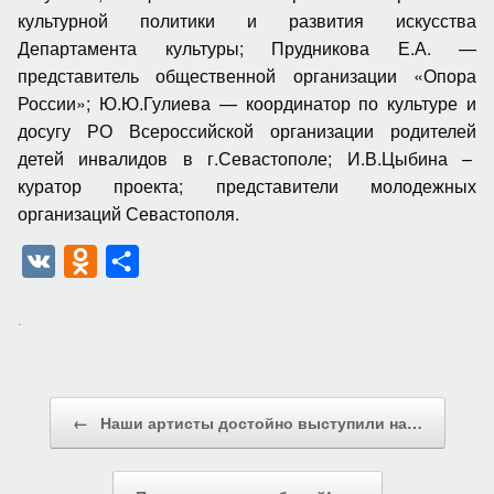
культурной политики и развития искусства
Департамента культуры; Прудникова Е.А. —
представитель общественной организации «Опора
России»; Ю.Ю.Гулиева — координатор по культуре и
досугу РО Всероссийской организации родителей
детей инвалидов в г.Севастополе; И.В.Цыбина –
куратор проекта; представители молодежных
организаций Севастополя.
V
O
О
K
d
т
.
n
п
o
р
k
а
Post navigation
←
Наши артисты достойно выступили на…
l
в
a
и
s
т