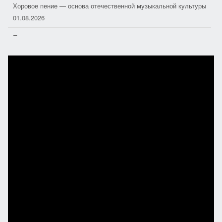
Хоровое пение — основа отечественной музыкальной культуры
01.08.2026
Полезная поэзия
31.07.2026
География добра
29.07.2026