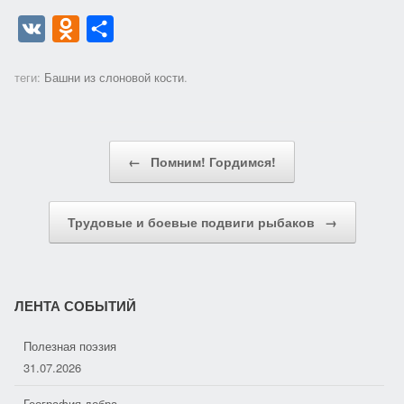
V
O
О
K
d
т
теги:
Башни из слоновой кости
.
n
п
o
р
k
а
Post navigation
←
Помним! Гордимся!
l
в
a
и
s
т
Трудовые и боевые подвиги рыбаков
→
s
ь
n
i
ЛЕНТА СОБЫТИЙ
k
Полезная поэзия
i
31.07.2026
География добра