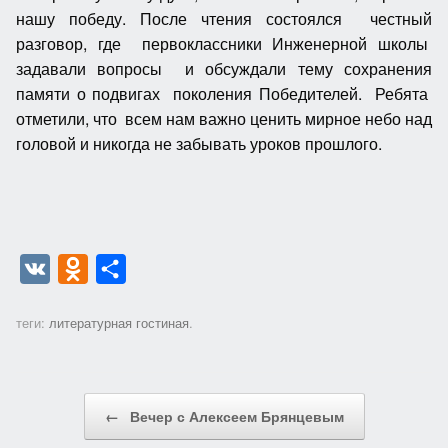
нашу победу. После чтения состоялся честный
разговор, где первоклассники Инженерной школы
задавали вопросы и обсуждали тему сохранения
памяти о подвигах поколения Победителей. Ребята
отметили, что всем нам важно ценить мирное небо над
головой и никогда не забывать уроков прошлого.
V
O
О
K
d
т
теги:
литературная гостиная
.
n
п
o
р
k
а
Post navigation
←
Вечер с Алексеем Брянцевым
l
в