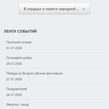
a
и
s
т
В сердцах и памяти народной…
→
s
ь
n
i
ЛЕНТА СОБЫТИЙ
k
Полезная поэзия
31.07.2026
i
География добра
29.07.2026
Победа на Всероссийском фестивале
27.07.2026
Поздравляем!
26.07.2026
Импульс танца
25.07.2026