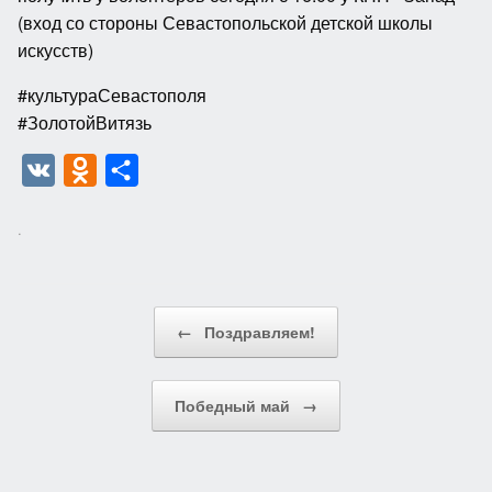
(вход со стороны Севастопольской детской школы
искусств)
#культураСевастополя
#ЗолотойВитязь
V
O
О
K
d
т
.
n
п
o
р
k
а
Post navigation
←
Поздравляем!
l
в
a
и
s
т
Победный май
→
s
ь
n