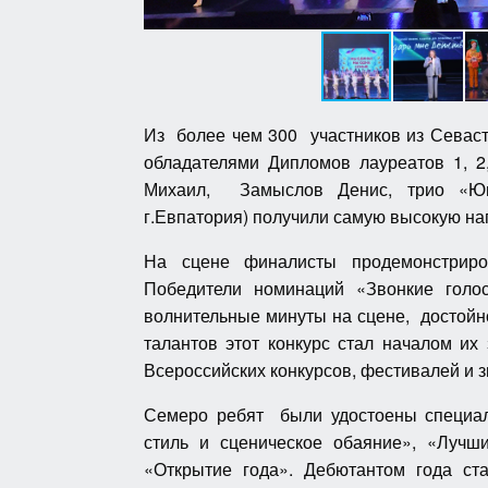
Из более чем 300 участников из Севаст
обладателями Дипломов лауреатов 1, 2
Михаил, Замыслов Денис, трио «Юн
г.Евпатория) получили самую высокую на
На сцене финалисты продемонстриров
Победители номинаций «Звонкие голо
волнительные минуты на сцене, достойн
талантов этот конкурс стал началом их
Всероссийских конкурсов, фестивалей и 
Семеро ребят были удостоены специаль
стиль и сценическое обаяние», «Лучш
«Открытие года». Дебютантом года с