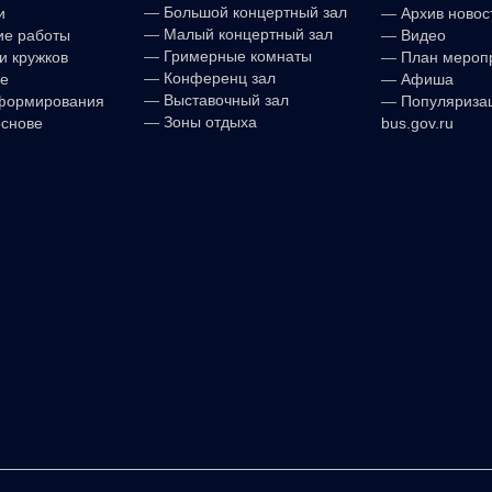
—
Большой концертный зал
и
—
Архив новос
—
Малый концертный зал
ие работы
—
Видео
—
Гримерные комнаты
и кружков
—
План мероп
—
Конференц зал
е
—
Афиша
—
Выставочный зал
формирования
—
Популяриза
—
Зоны отдыха
основе
bus.gov.ru