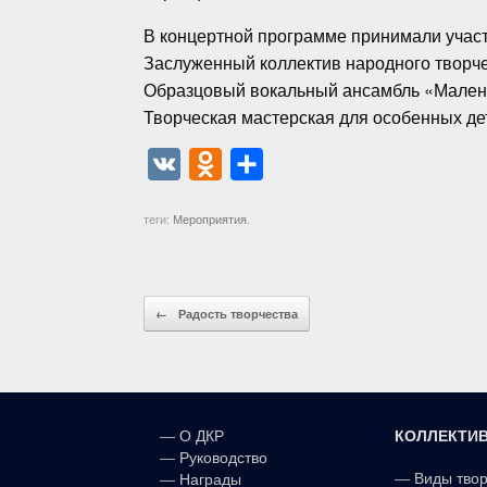
В концертной программе принимали участ
Заслуженный коллектив народного творч
Образцовый вокальный ансамбль «Мален
Творческая мастерская для особенных д
V
O
О
K
d
т
теги:
Мероприятия
.
n
п
o
р
k
а
Post navigation
←
Радость творчества
l
в
a
и
s
т
s
ь
КОЛЛЕКТИ
—
О ДКР
n
—
Руководство
—
Виды тво
—
Награды