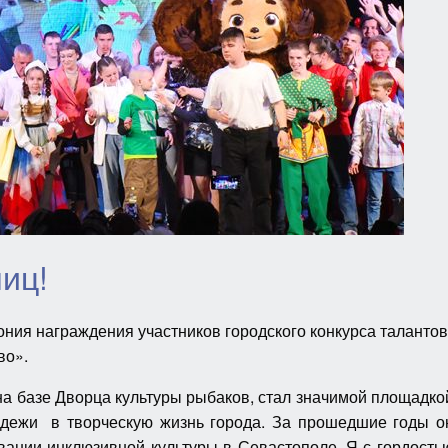
ниц!
ния награждения участников городского конкурса талантов
во».
на базе Дворца культуры рыбаков, стал значимой площадко
одежи в творческую жизнь города. За прошедшие годы о
ании инклюзивной культуры в Севастополе. Я с гордость