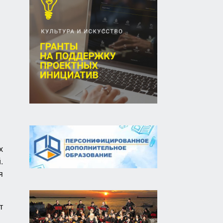
х
.
я
т