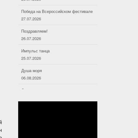
Победа на Всероссийском фестивале
27.07.2026
Поздравляем!
26.07.2026
Импульс танца
25.07.2026
Душа моря
06.08.2026
Дорожные следопыты
04.08.2026
Хоровое пение — основа
отечественной музыкальной культуры
01.08.2026
й
н
Полезная поэзия
ю