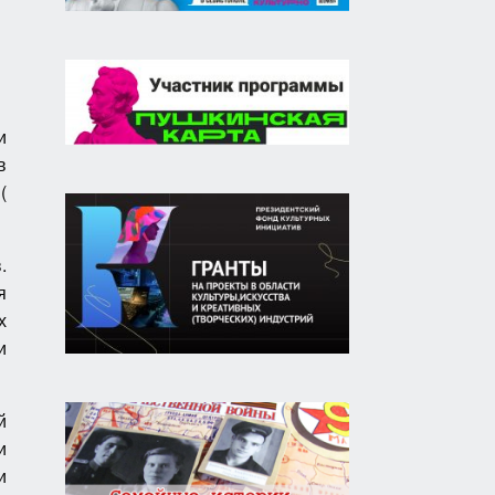
и
в
(
.
я
х
и
й
и
и