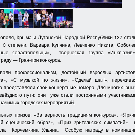
ополя, Крыма и Луганской Народной Республики 137 стал
, 3 степени. Варвара Купчина, Левченко Никита, Соболе
ые севастопольцы», творческая группа «Инклюзив»
граду — Гран-при конкурса.
али профессионализм, достойный взрослых артистов
са», «С музыкой по жизни», «Сделай шаг!», пережива
о представляли свои концертные номера. Для многих юны
 звёздного пути: они уже стали постоянными участникам
значимых городских мероприятий.
ных призов: «За верность традициям конкурса», «Ярки
ий сценический образ», «Приз зрительских симпатий» 
тала Корчемкина Ульяна. Особую награду в номинаци