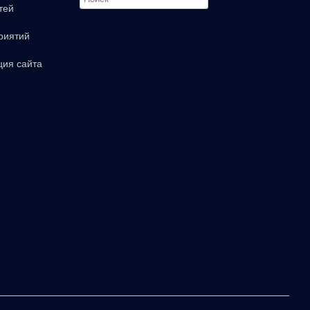
тей
риятий
ция сайта