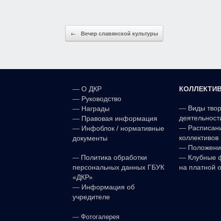
o
р
k
а
Post navigation
←
Вечер славянской культуры
l
в
a
и
s
т
s
ь
КОЛЛЕКТИ
—
О ДКР
n
—
Руководство
—
Виды тво
—
Награды
i
деятельност
—
Правовая информация
k
—
Расписан
—
Инфоблок / нормативные
коллективов 
документы
i
—
Положени
—
—
Клубные 
Политика обработки
на платной 
персональных данных ГБУК
«ДКР»
—
Информация об
учредителе
—
Фотогалерея