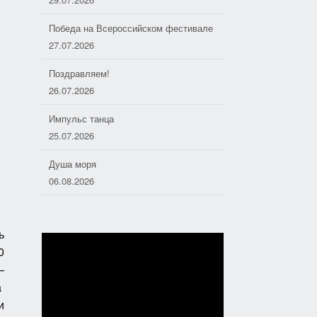
Победа на Всероссийском фестивале
27.07.2026
Поздравляем!
26.07.2026
Импульс танца
25.07.2026
Душа моря
06.08.2026
Дорожные следопыты
04.08.2026
ь
0
Хоровое пение — основа
отечественной музыкальной культуры
—
01.08.2026
а
и