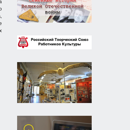
а
о
,
е
х