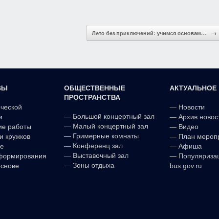
Лето без приключений: учимся основам…
→
ВЫ
ОБЩЕСТВЕННЫЕ
АКТУАЛЬНОЕ
ПРОСТРАНСТВА
рческой
—
Новости
—
Большой концертный зал
и
—
Архив новос
—
Малый концертный зал
ие работы
—
Видео
—
Гримерные комнаты
и кружков
—
План мероп
—
Конференц зал
е
—
Афиша
—
Выставочный зал
формирования
—
Популяриза
—
Зоны отдыха
основе
bus.gov.ru