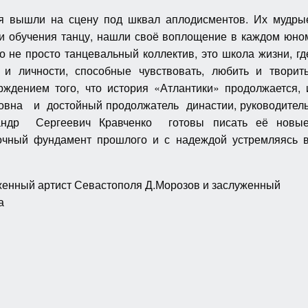
ля вышли на сцену под шквал аплодисментов. Их мудры
ки обучения танцу, нашли своё воплощение в каждом юно
то не просто танцевальный коллектив, это школа жизни, гд
и личности, способные чувствовать, любить и творить
ждением того, что история «Атлантики» продолжается, 
довна и достойный продолжатель династии, руководител
сандр Сергеевич Кравченко готовы писать её новые
очный фундамент прошлого и с надеждой устремляясь 
енный артист Севастополя Д.Морозов и заслуженный
а