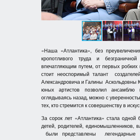
«Наша «Атлантика», без преувеличения
кропотливого труда и безграничной
впечатляющим путем, от первых робких
стоит неоспоримый талант создател
Александровича и Галины Аскольдовны К
юных артистов позволил ансамблю в
оглядываясь назад, можно с уверенность
тех, кто стремится к совершенству в иск
За сорок лет «Атлантика» стала одной 
детей, родителей, единомышленников, 
были представлены легендарные пос