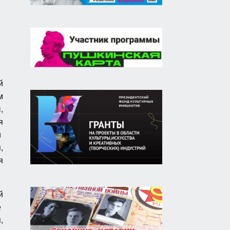
й
м
,
я
и
,
я
й
е
,