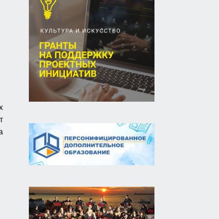
х
т
а