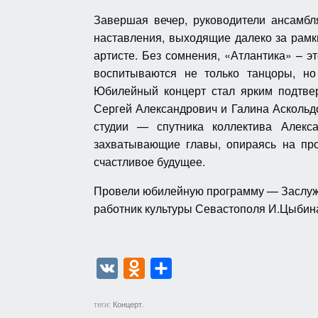
Завершая вечер, руководители ансамб
наставления, выходящие далеко за рам
артисте. Без сомнения, «Атлантика» – э
воспитываются не только танцоры, но 
Юбилейный концерт стал ярким подтвер
Сергей Александрович и Галина Асколь
студии — спутника коллектива Алек
захватывающие главы, опираясь на пр
счастливое будущее.
Провели юбилейную программу — Заслуж
работник культуры Севастополя И.Цыбин
V
O
О
K
d
т
теги:
Концерт
.
n
п