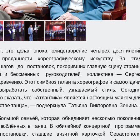
, это целая эпоха, олицетворение четырех десятилети
 преданности хореографическому искусству. За эти
 шагов до постановок, покоривших главную сцену страны
ей и бессменных руководителей коллектива — Серге
равченко. Этот симбиоз таланта хореографов и самоотдач
ыработать собственный, узнаваемый стиль. Сегодня
ю сказать, что «Атлантика» является настоящим маяком дл
усстве танца», — подчеркнула Татьяна Викторовна Зенина.
большой семьёй, которая объединяет несколько поколени
влюблённых в танец. В юбилейной концертной программ
тановки, ставшие визитной карточкой Севастополя