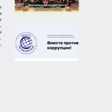
е
м
е
.
и
ь
,
в