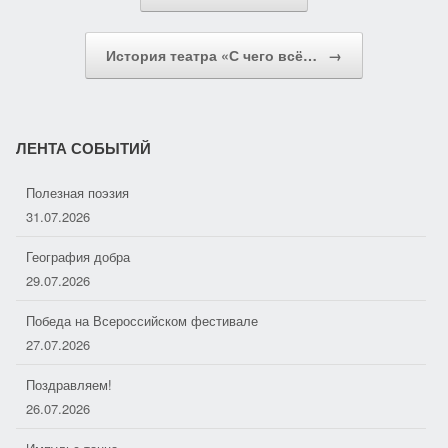
a
и
s
т
История театра «С чего всё…
→
s
ь
n
i
ЛЕНТА СОБЫТИЙ
k
Полезная поэзия
i
31.07.2026
География добра
29.07.2026
Победа на Всероссийском фестивале
27.07.2026
Поздравляем!
26.07.2026