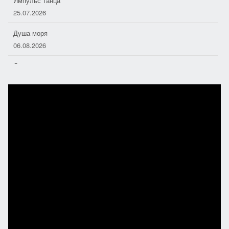
Импульс танца
25.07.2026
Душа моря
06.08.2026
Дорожные следопыты
04.08.2026
Хоровое пение — основа отечественной музыкальной культуры
01.08.2026