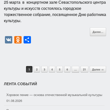
25 марта в концертном зале Севастопольского центра
культуры и искусств состоялось городское
торжественное собрание, посвященное Дню работника
культуры.
Далее…
V
O
О
K
d
т
n
п
o
р
Post navigation
k
а
1
2
3
4
5
6
…
21
Далее →
l
в
Хоровое пение — основа отечественной музыкальной культуры
ЛЕНТА СОБЫТИЙ
a
и
01.08.2026
s
т
Полезная поэзия
s
ь
31.07.2026
n