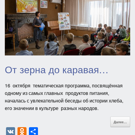
l
в
a
и
s
т
s
ь
n
i
k
От зерна до каравая…
i
16 октября тематическая программа, посвящённая
одному из самых главных продуктов питания,
началась с увлекательной беседы об истории хлеба,
его значении в культуре разных народов.
Далее…
V
O
О