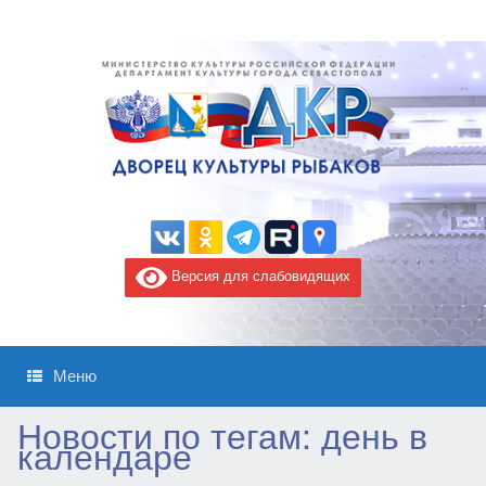
Версия для слабовидящих
Меню
Новости по тегам:
день в
календаре