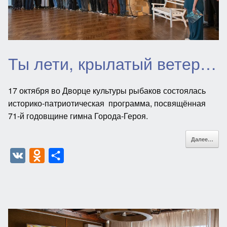
n
i
k
Ты лети, крылатый ветер…
i
17 октября во Дворце культуры рыбаков состоялась
историко-патриотическая программа, посвящённая
71-й годовщине гимна Города-Героя.
Далее…
V
O
О
K
d
т
n
п
o
р
k
а