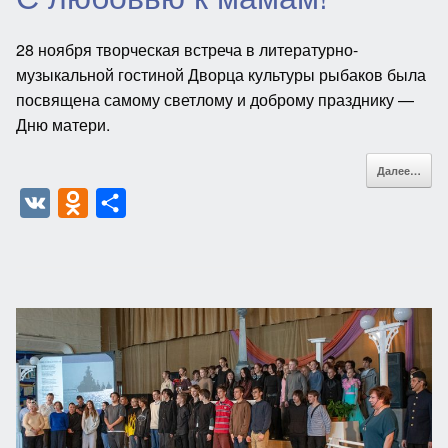
28 ноября творческая встреча в литературно-
музыкальной гостиной Дворца культуры рыбаков была
посвящена самому светлому и доброму празднику —
Дню матери.
Далее…
V
O
О
K
d
т
n
п
o
р
k
а
l
в
a
и
s
т
s
ь