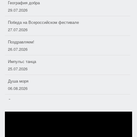
Победа на Всероссийском фестивале
27.07.2026
Поздравляем!
26.07.2026
Импульс танца
25.07.2026
Душа моря
06.08.2026
Дорожные следопыты
04.08.2026
Хоровое пение — основа отечественной музыкальной культуры
01.08.2026
Полезная поэзия
31.07.2026