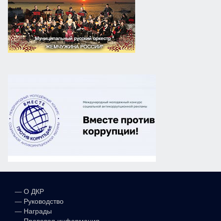
—
О ДКР
—
Руководство
—
Награды
—
Правовая информация