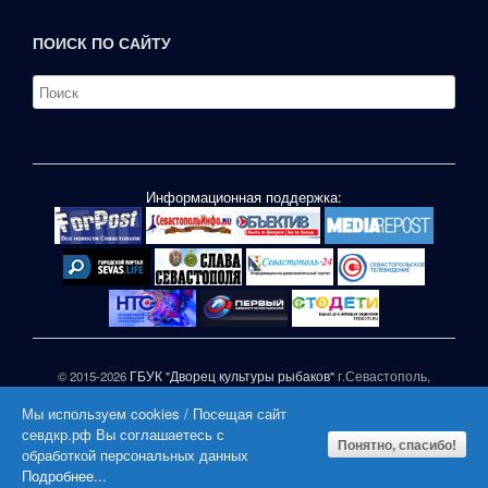
ПОИСК ПО САЙТУ
Информационная поддержка:
© 2015-2026
ГБУК "Дворец культуры рыбаков"
г.Севастополь,
ул.П.Корчагина,1
Мы используем cookies / Посещая сайт
При частичном или полном копировании материалов сайта
севдкр.рф Вы соглашаетесь с
активная гиперссылка на СЕВДКР.РФ обязательна |
Понятно, спасибо!
обработкой персональных данных
|
Подробнее...