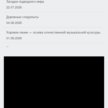
Загадки подводного мира
22.07.2026
Дорожные следопыты
04.08.2026
Хоровое пение — основа отечественной музыкальной культуры
01.08.2026
Полезная поэзия
31.07.2026
География добра
29.07.2026