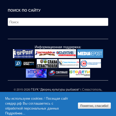
ПОИСК ПО САЙТУ
Информационная поддержка:
© 2015-2026
ГБУК "Дворец культуры рыбаков"
г.Севастополь,
ул.П.Корчагина,1
Мы используем cookies / Посещая сайт
При частичном или полном копировании материалов сайта
севдкр.рф Вы соглашаетесь с
активная гиперссылка на СЕВДКР.РФ обязательна |
Понятно, спасибо!
обработкой персональных данных
|
Подробнее...