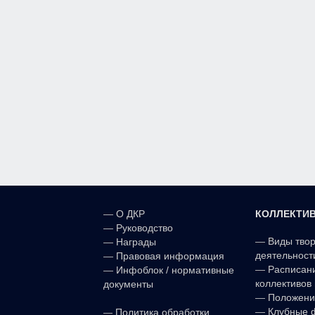
КОЛЛЕКТИ
—
О ДКР
—
Руководство
—
Виды тво
—
Награды
деятельност
—
Правовая информация
—
Расписан
—
Инфоблок / нормативные
коллективов 
документы
—
Положени
—
—
Клубные 
Политика обработки