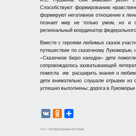
Способствуют формированию нравственн
формируют негативное отношение к лени,
познает мир не только умом, но и с
региональный координатор федерального
Вместе с героями любимых сказок участ
путешествие по сказочному Лукоморью, н
«Сказочное бюро находок» дети помогл
сопровождалось захватывающей литерату
помогла им расширить знания о любимых
дети внимательно слушали отрывки из 
успешно выполнены: дорога в Лукоморье 
V
O
О
K
d
т
теги:
литературная гостиная
.
n
п