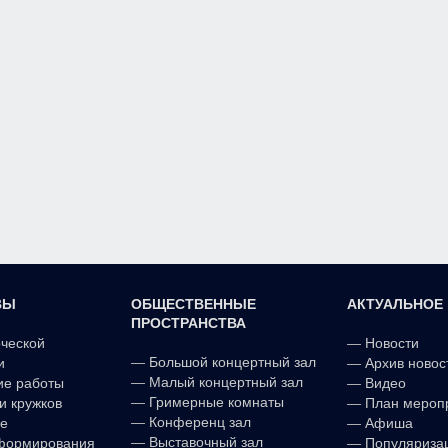
ВЫ
ОБЩЕСТВЕННЫЕ
АКТУАЛЬНОЕ
ПРОСТРАНСТВА
рческой
—
Новости
—
Большой концертный зал
и
—
Архив новос
—
Малый концертный зал
ие работы
—
Видео
—
Гримерные комнаты
и кружков
—
План мероп
—
Конференц зал
е
—
Афиша
—
Выставочный зал
формирования
—
Популяриза