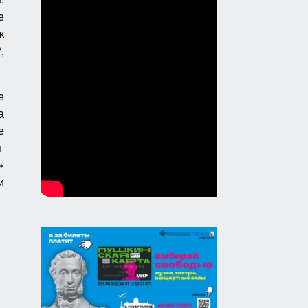
е
к
,
е
а
е
я
»
и