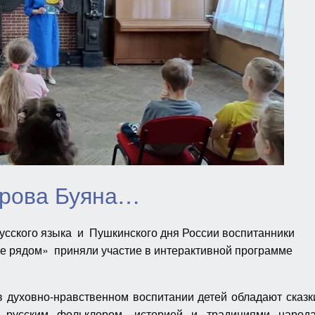
трова Буяна…
усского языка и Пушкинского дня России воспитанники
ье рядом» приняли участие в интерактивной программе
 духовно-нравственном воспитании детей обладают сказк
 русским фольклором, историей и традициями народа