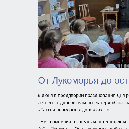
От Лукоморья до ос
5 июня в преддверии празднования Дня р
летнего оздоровительного лагеря «Счаст
«Там на неведомых дорожках…».
«Без сомнения, огромным потенциалом в
А.С. Пушкина. Они знакомят ребят с