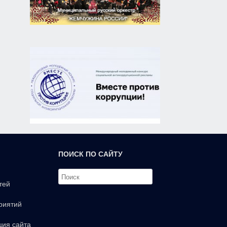
ПОИСК ПО САЙТУ
тей
риятий
ция сайта