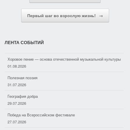
a
и
s
т
Первый шаг во взрослую жизнь!
→
s
ь
n
i
ЛЕНТА СОБЫТИЙ
k
Хоровое пение — основа отечественной музыкальной культуры
i
01.08.2026
Полезная поэзия
31.07.2026
География добра
29.07.2026
Победа на Всероссийском фестивале
27.07.2026
Поздравляем!