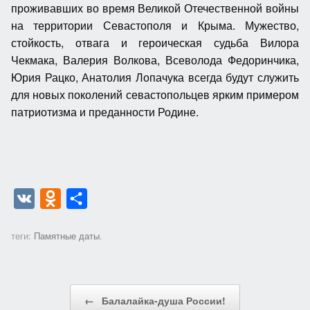
проживавших во время Великой Отечественной войны
на территории Севастополя и Крыма. Мужество,
стойкость, отвага и героическая судьба Вилора
Чекмака, Валерия Волкова, Всеволода Федоринчика,
Юрия Рацко, Анатолия Лопачука всегда будут служить
для новых поколений севастопольцев ярким примером
патриотизма и преданности Родине.
V
O
О
K
d
т
теги:
Памятные даты
.
n
п
o
р
k
а
Post navigation
←
Балалайка-душа России!
l
в