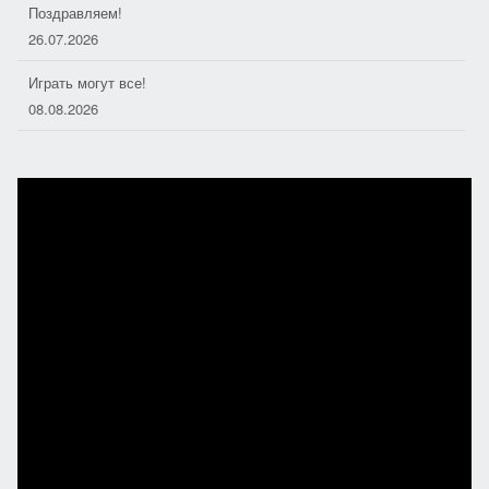
26.07.2026
Играть могут все!
08.08.2026
Душа моря
06.08.2026
Дорожные следопыты
04.08.2026