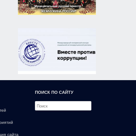
ПОИСК ПО САЙТУ
тей
риятий
ция сайта