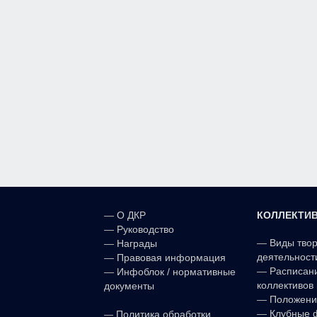
КОЛЛЕКТИ
—
О ДКР
—
Руководство
—
Виды тво
—
Награды
деятельност
—
Правовая информация
—
Расписан
—
Инфоблок / нормативные
коллективов 
документы
—
Положени
—
—
Клубные 
Политика обработки