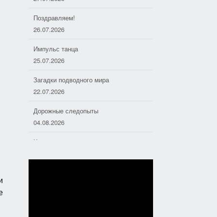
Поздравляем!
26.07.2026
Импульс танца
25.07.2026
Загадки подводного мира
22.07.2026
Дорожные следопыты
04.08.2026
Хоровое пение — основа
отечественной музыкальной культуры
01.08.2026
и
Полезная поэзия
е
31.07.2026