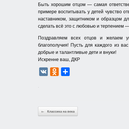
Быть хорошим отцом — самая ответстве
примере воспитывать у детей чувство от
наставником, защитником и образцом для
сделать всё это с любовью и терпением 
Поздравляем всех отцов и желаем ув
благополучия! Пусть для каждого из ва
добрые и талантливые дети и внуки!
Искренне ваш, ДКР
V
O
О
K
d
т
.
n
п
o
р
k
а
Post navigation
←
Классика на века
l
в
a
и