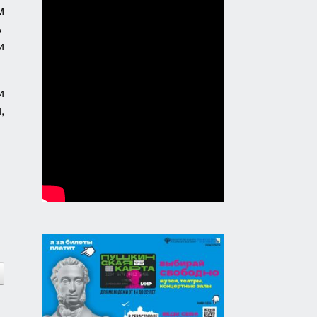
м
ь
и
и
,