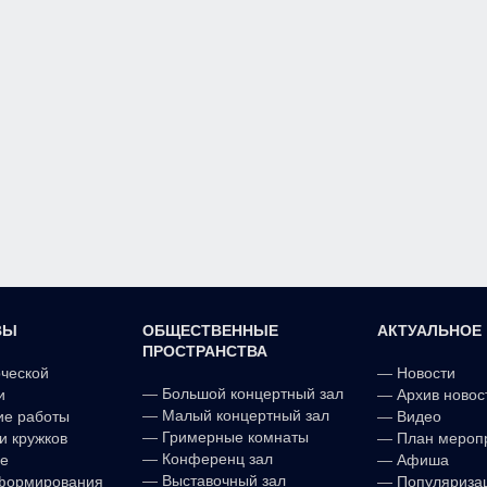
ВЫ
ОБЩЕСТВЕННЫЕ
АКТУАЛЬНОЕ
ПРОСТРАНСТВА
рческой
—
Новости
—
Большой концертный зал
и
—
Архив новос
—
Малый концертный зал
ие работы
—
Видео
—
Гримерные комнаты
и кружков
—
План мероп
—
Конференц зал
е
—
Афиша
—
Выставочный зал
формирования
—
Популяриза