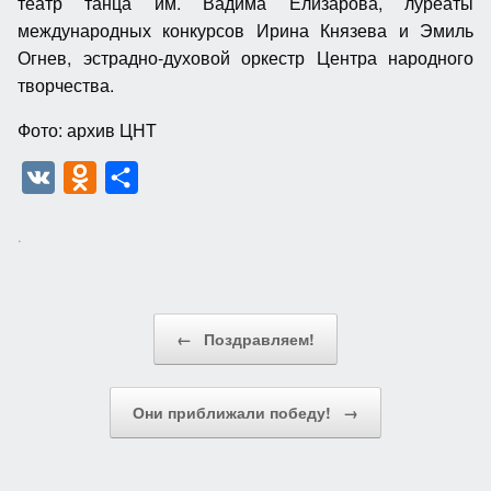
театр танца им. Вадима Елизарова, луреаты
международных конкурсов Ирина Князева и Эмиль
Огнев, эстрадно-духовой оркестр Центра народного
творчества.
Фото: архив ЦНТ
V
O
О
K
d
т
.
n
п
o
р
k
а
Post navigation
←
Поздравляем!
l
в
a
и
s
т
Они приближали победу!
→
s
ь
n