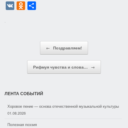
V
O
О
K
d
т
.
n
п
o
р
k
а
Post navigation
←
Поздравляем!
l
в
a
и
s
т
Рифмуя чувства и слова…
→
s
ь
n
i
ЛЕНТА СОБЫТИЙ
k
Хоровое пение — основа отечественной музыкальной культуры
i
01.08.2026
Полезная поэзия