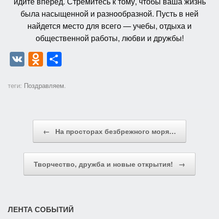
идите вперед. Стремитесь к тому, чтобы ваша жизнь
была насыщенной и разнообразной. Пусть в ней
найдется место для всего — учебы, отдыха и
общественной работы, любви и дружбы!
V
O
О
K
d
т
теги:
Поздравляем
.
n
п
o
р
k
а
Post navigation
←
На просторах безбрежного моря…
l
в
a
и
s
т
Творчество, дружба и новые открытия!
→
s
ь
n
i
ЛЕНТА СОБЫТИЙ