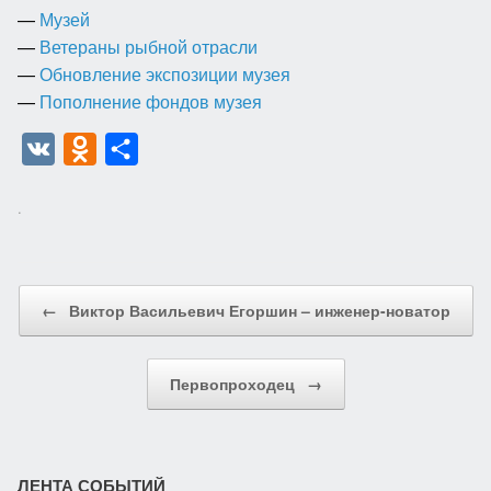
—
Музей
—
Ветераны рыбной отрасли
—
Обновление экспозиции музея
—
Пополнение фондов музея
V
O
О
K
d
т
.
n
п
o
р
k
а
Post navigation
←
Виктор Васильевич Егоршин – инженер-новатор
l
в
a
и
s
т
Первопроходец
→
s
ь
n
i
ЛЕНТА СОБЫТИЙ