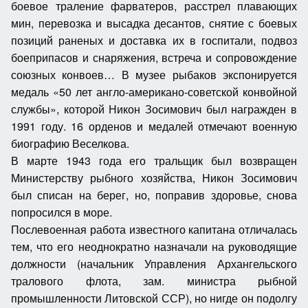
боевое траление фарватеров, расстрел плавающих
мин, перевозка и высадка десантов, снятие с боевых
позиций раненых и доставка их в госпитали, подвоз
боеприпасов и снаряжения, встреча и сопровождение
союзных конвоев… В музее рыбаков экспонируется
медаль «50 лет англо-американо-советской конвойной
службы», которой Никон Зосимович был награжден в
1991 году. 16 орденов и медалей отмечают военную
биографию Веселкова.
В марте 1943 года его тральщик был возвращен
Министерству рыбного хозяйства, Никон Зосимович
был списан на берег, но, поправив здоровье, снова
попросился в море.
Послевоенная работа известного капитана отличалась
тем, что его неоднократно назначали на руководящие
должности (начальник Управления Архангельского
тралового флота, зам. министра рыбной
промышленности Литовской ССР), но нигде он подолгу