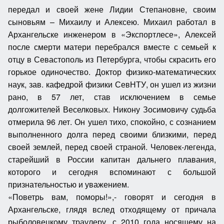
передал и своей жене Лидии Степановне, своим
сыновьям – Михаилу и Алексею. Михаил работал в
Архангельске инженером в «Экспортлесе», Алексей
после смерти матери перебрался вместе с семьей к
отцу в Севастополь из Петербурга, чтобы скрасить его
горькое одиночество. Доктор физико-математических
наук, зав. кафедрой физики СевНТУ, он ушел из жизни
рано, в 57 лет, став исключением в семье
долгожителей Веселковых. Никону Зосимовичу судьба
отмерила 96 лет. Он ушел тихо, спокойно, с сознанием
выполненного долга перед своими близкими, перед
своей землей, перед своей страной. Человек-легенда,
старейший в России капитан дальнего плавания,
которого и сегодня вспоминают с большой
признательностью и уважением.
«Поветрь вам, поморы!»,- говорят и сегодня в
Архангельске, глядя вслед отходящему от причала
рыболовецкому траулеру, с 2010 года носящему на