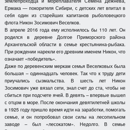
землепроходца и мореплавателя Семена Дежнева,
Ермака — покорителя Сибири, с детских лет впитал в
себя один из старейших капитанов рыболовецкого
флота Никон Зосимович Веселков.
В апреле 2016 года ему исполнилось бы 110 лет. Он
родился в деревне Долгое Приморского района
Архангельской области в семье крестьянина-рыбака.
При рождении нарекли его древним именем Никон, что
означает «победитель».
Даже по деревенским меркам семья Веселковых была
большая – одиннадцать человек. Так что к труду дети
приучались сызмальства. В шесть лет Никон
Зосимович уже вязал сети, знал счет до ста, чтобы не
сбиться при подсчете ячей. В девять – впервые вышел
с отцом в море. После окончания девятилетней школы
в 1925 году пришло время идти на заработки, помогать
семье, и он попробовал свои силы на лесопильном
заводе – был «лесокатом». Недолго. В семье