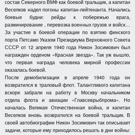
состав Северного ВМФ как боевой тральщик, а капитан
Веселков надел погоны капитан-лейтенанта. Начались
боевые будни: рейды к побережью врага,
разминирование , перевозка военных грузов и войск…
За участие в боевой операции по взятию финского
порта Петсамо Указом Президиума Верховного Совета
СССР от 12 апреля 1940 года Никон Зосимович был
награжден орденом «Красная звезда». Так уж вышло,
что первая награда человека мирной профессии
оказалась боевой.
После демобилизации в апреле 1940 года он
возвратился в траловый флот. Талантливого капитана
вскоре забрали на работу в Москву начальником
отдела флота и авиации «Главсеврыбпрома». Но
началась Великая Отечественная война, и капитан
Веселков вновь возвратился на боевой тральщик. В
своей автобиографии Никон Зосимович так описывает
задачи, которые ему приходилось решать в дни войны: