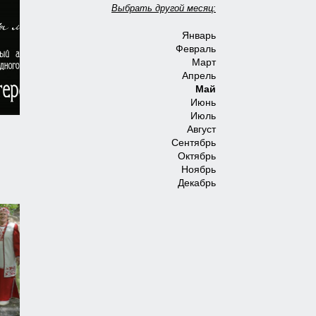
Выбрать другой месяц:
Январь
Февраль
Март
Апрель
Май
Июнь
Июль
Август
Сентябрь
Октябрь
Ноябрь
Декабрь