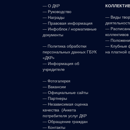
КОЛЛЕКТИ
—
О ДКР
—
Руководство
—
Виды тво
—
Награды
деятельност
—
Правовая информация
—
Расписан
—
Инфоблок / нормативные
коллективов 
документы
—
Положени
—
—
Клубные 
Политика обработки
на платной 
персональных данных ГБУК
«ДКР»
—
Информация об
учредителе
—
Фотогалерея
—
Вакансии
—
Официальные сайты
—
Партнеры
—
Независимая оценка
качества (Анкета
потребителя услуг ДКР
—
Обращение граждан
—
Контакты