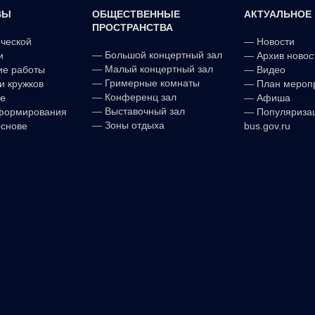
ВЫ
ОБЩЕСТВЕННЫЕ
АКТУАЛЬНОЕ
ПРОСТРАНСТВА
рческой
—
Новости
—
Большой концертный зал
и
—
Архив новос
—
Малый концертный зал
ие работы
—
Видео
—
Гримерные комнаты
и кружков
—
План мероп
—
Конференц зал
е
—
Афиша
—
Выставочный зал
формирования
—
Популяриза
—
Зоны отдыха
основе
bus.gov.ru