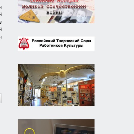
я
й
е
й
я