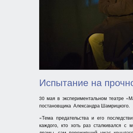
Испытание на проч
30 мая в экспериментальном театре «
постановщика Александра Шамрицкого.
«Тема предательства и его последстви
каждого, кто хоть раз сталкивался с 
драмы, сам переживший ужас концлагер