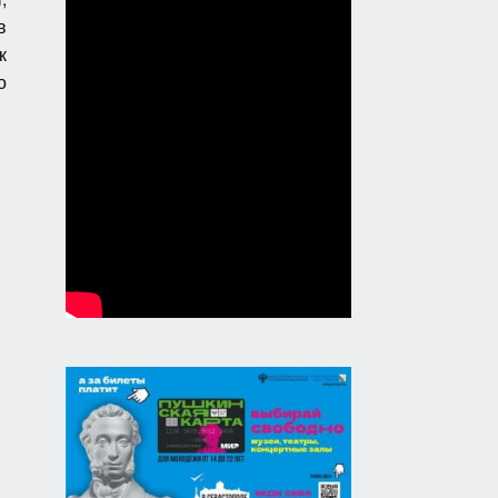
в
к
о