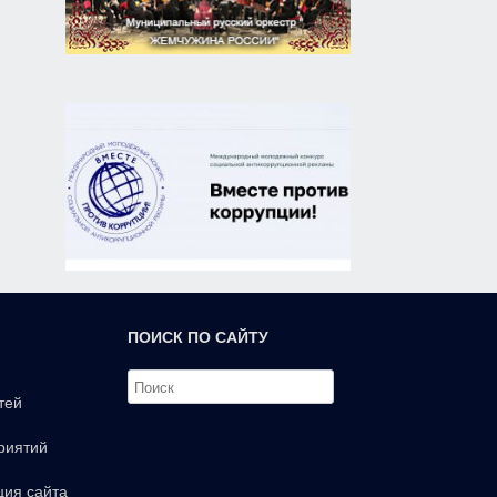
ПОИСК ПО САЙТУ
тей
риятий
ция сайта