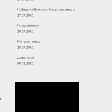
Победа на Всероссийском фестивале
27.07.2026
Поздравляем!
26.07.2026
Импульс танца
25.07.2026
Душа моря
06.08.2026
Дорожные следопыты
04.08.2026
—
Хоровое пение — основа
отечественной музыкальной культуры
я
01.08.2026
р
,