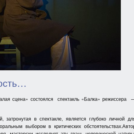
ность…
Малая сцена» состоялся спектакль «Балка» режиссера 
й, затронутая в спектакле, является глубоко личной дл
моральным выбором в критических обстоятельствах.Авто
я, мастерски исследует эту грань человеческой натуры