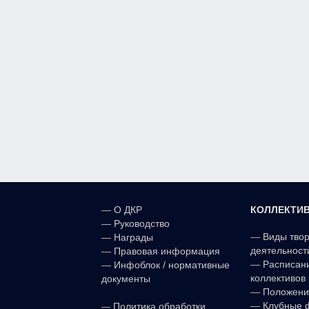
КОЛЛЕКТИ
—
О ДКР
—
Руководство
—
Виды тво
—
Награды
деятельност
—
Правовая информация
—
Расписан
—
Инфоблок / нормативные
коллективов 
документы
—
Положени
—
—
Клубные 
Политика обработки