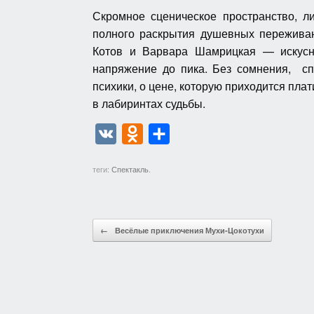
Скромное сценическое пространство, л
полного раскрытия душевных пережива
Котов и Варвара Шамрицкая — искусн
напряжение до пика. Без сомнения, сп
психики, о цене, которую приходится плат
в лабиринтах судьбы.
V
O
О
K
d
т
теги:
Спектакль
.
n
п
o
р
k
а
Post navigation
←
Весёлые приключения Мухи-Цокотухи
l
в
a
и
s
т
s
ь