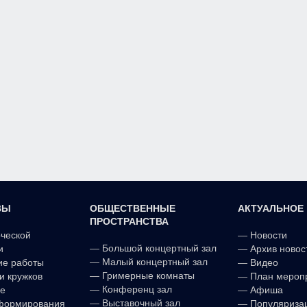
ВЫ
ОБЩЕСТВЕННЫЕ
АКТУАЛЬНОЕ
ПРОСТРАНСТВА
рческой
—
Новости
—
Большой концертный зал
и
—
Архив новос
—
Малый концертный зал
ие работы
—
Видео
—
Гримерные комнаты
и кружков
—
План мероп
—
Конференц зал
е
—
Афиша
—
Выставочный зал
формирования
—
Популяриза