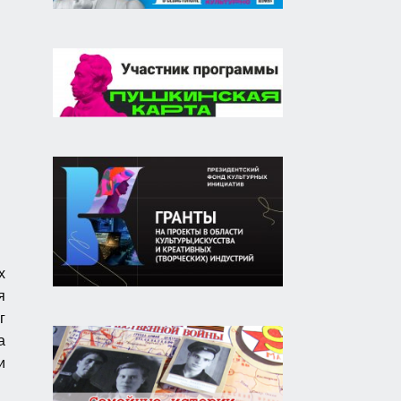
х
я
г
а
и