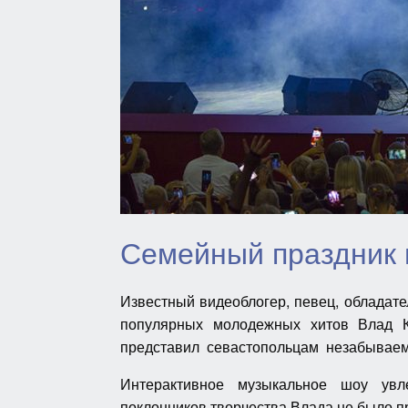
Семейный праздник 
Известный видеоблогер, певец, обладате
популярных молодежных хитов Влад К
представил севастопольцам незабываем
Интерактивное музыкальное шоу увл
поклонников творчества Влада не было п