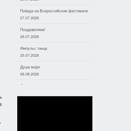
Победа на Всероссийском фестивале
27.07.2026
Поздравляем!
26.07.2026
Импульс танца
25.07.2026
Душа моря
06.08.2026
Дорожные следопыты
04.08.2026
ь
в
Хоровое пение — основа
отечественной музыкальной культуры
01.08.2026
у