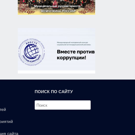
ПОИСК ПО САЙТУ
тей
риятий
ция сайта