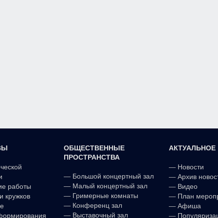
ВЫ
ОБЩЕСТВЕННЫЕ
АКТУАЛЬНОЕ
ПРОСТРАНСТВА
рческой
—
Новости
—
Большой концертный зал
и
—
Архив новос
—
Малый концертный зал
ие работы
—
Видео
—
Гримерные комнаты
и кружков
—
План мероп
—
Конференц зал
е
—
Афиша
—
Выставочный зал
формирования
—
Популяриза