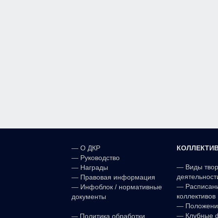
КОЛЛЕКТИ
—
О ДКР
—
Руководство
—
Виды тво
—
Награды
деятельност
—
Правовая информация
—
Расписан
—
Инфоблок / нормативные
коллективов 
документы
—
Положени
—
—
Клубные 
Политика обработки