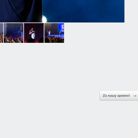
Zа нашу армию!
→