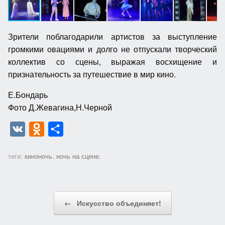
Зрители поблагодарили артистов за выступление
громкими овациями и долго не отпускали творческий
коллектив со сцены, выражая восхищение и
признательность за путешествие в мир кино.
Е.Бондарь
Фото Д.Жевагина,Н.Черной
V
O
О
K
d
т
теги:
киноночь
,
ночь на сцене
.
n
п
o
р
k
а
Post navigation
←
Искусство объединяет!
l
в
a
и