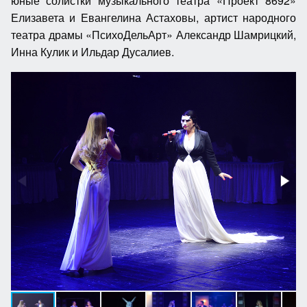
юные солистки музыкального театра «Проект 8692»
Елизавета и Евангелина Астаховы, артист народного
театра драмы «ПсихоДельАрт» Александр Шамрицкий,
Инна Кулик и Ильдар Дусалиев.