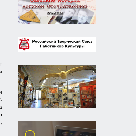
т
й
и
.
а
о
,