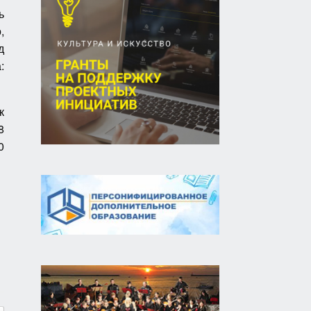
ь
,
д
:
к
8
0