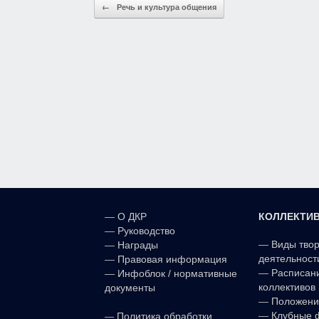
Post navigation
←
Речь и культура общения
l
в
a
и
s
т
s
ь
n
i
k
i
КОЛЛЕКТИ
—
О ДКР
—
Руководство
—
Виды тво
—
Награды
деятельност
—
Правовая информация
—
Расписан
—
Инфоблок / нормативные
коллективов 
документы
—
Положени
—
—
Клубные 
Политика обработки