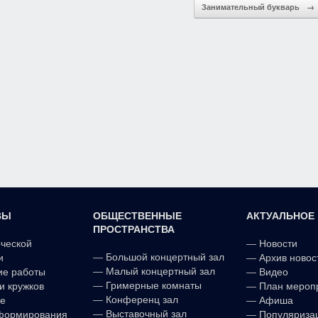
Занимательный букварь
→
ВЫ
ОБЩЕСТВЕННЫЕ
АКТУАЛЬНОЕ
ПРОСТРАНСТВА
рческой
—
Новости
—
Большой концертный зал
и
—
Архив новос
—
Малый концертный зал
ие работы
—
Видео
—
Гримерные комнаты
и кружков
—
План мероп
—
Конференц зал
е
—
Афиша
—
Выставочный зал
формирования
—
Популяриза