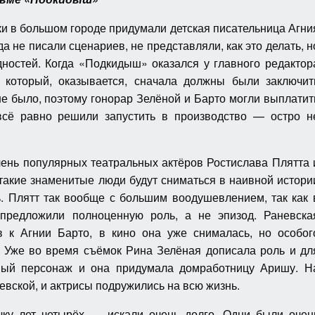
и в большом городе придумали детская писательница Агни
а не писали сценариев, не представляли, как это делать, н
дностей. Когда «Подкидыш» оказался у главного редактор
 который, оказывается, сначала должны были заключит
е было, поэтому гонорар Зелёной и Барто могли выплатит
сё равно решили запустить в производство — остро н
чень популярных театральных актёров Ростислава Плятта 
такие знаменитые люди будут сниматься в наивной истори
ь. Плятт так вообще с большим воодушевлением, так как 
 предложили полноценную роль, а не эпизод. Раневска
тв к Агнии Барто, в кино она уже снималась, но особог
. Уже во время съёмок Рина Зелёная дописала роль и дл
ый персонаж и она придумала домработницу Аришу. Н
евской, и актрисы подружились на всю жизнь.
ку лет четырёх — искали очень долго. Одни были очен