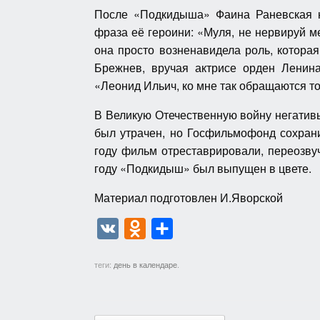
После «Подкидыша» Фаина Раневская н
фраза её героини: «Муля, не нервируй ме
она просто возненавидела роль, котора
Брежнев, вручая актрисе орден Ленина
«Леонид Ильич, ко мне так обращаются т
В Великую Отечественную войну негатив
был утрачен, но Госфильмофонд сохрани
году фильм отреставрировали, переозву
году «Подкидыш» был выпущен в цвете.
Материал подготовлен И.Яворской
V
O
О
K
d
т
теги:
день в календаре
.
n
п
o
р
k
а