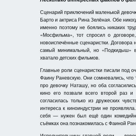
Сценарий приключений маленькой девочк
Барто и актриса Рина Зелёная. Обе никогд
именно поэтому не боялись никаких тру
«Мосфильма», тот спросил о договоре,
новоиспечённые сценаристки. Договора н
самый минимальный, но «Подкидыш» в
хватало детских фильмов.
Главные роли сценаристки писали под о
Фаину Раневскую. Они сомневались, что 
про девочку Наташу, но оба согласилис
кино его позвали всего второй раз и
согласилась только из дружеских чувс
интереса к киноиндустрии не проявляла
себя — нужен был ещё один комедийн
съёмках она познакомилась с Фаиной Ран
Исполнительницу главной роли — девоч