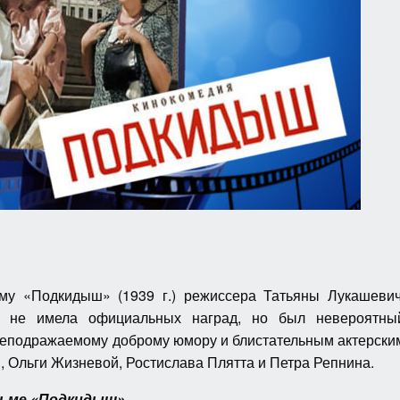
му «Подкидыш» (1939 г.) режиссера Татьяны Лукашевич
 не имела официальных наград, но был невероятны
 неподражаемому доброму юмору и блистательным актерски
 Ольги Жизневой, Ростислава Плятта и Петра Репнина.
льме «Подкидыш»