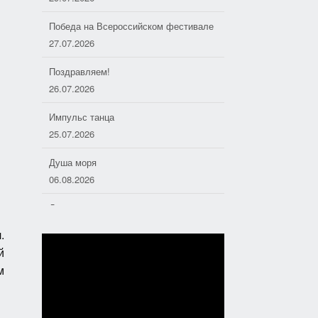
Победа на Всероссийском фестивале
27.07.2026
Поздравляем!
26.07.2026
Импульс танца
25.07.2026
Душа моря
06.08.2026
Дорожные следопыты
04.08.2026
.
й
Хоровое пение — основа
отечественной музыкальной культуры
м
01.08.2026