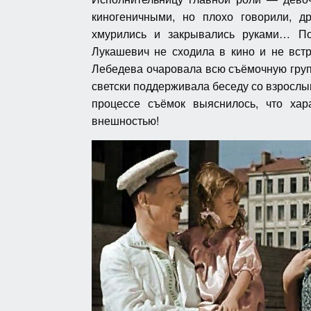
киногеничными, но плохо говорили, д
хмурились и закрывались руками… По
Лукашевич не сходила в кино и не вст
Лебедева очаровала всю съёмочную групп
светски поддерживала беседу со взрослым
процессе съёмок выяснилось, что хар
внешностью!