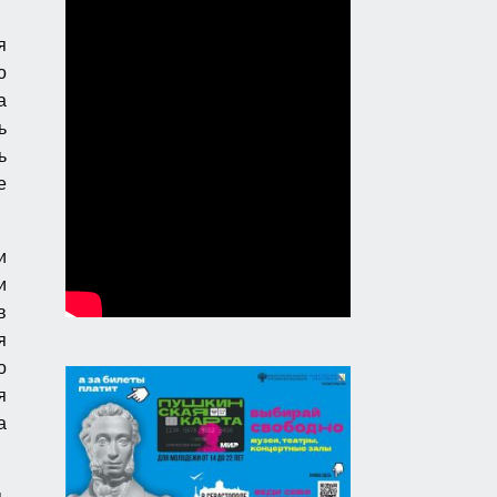
я
о
а
ь
ь
е
и
и
в
я
о
я
а
ь