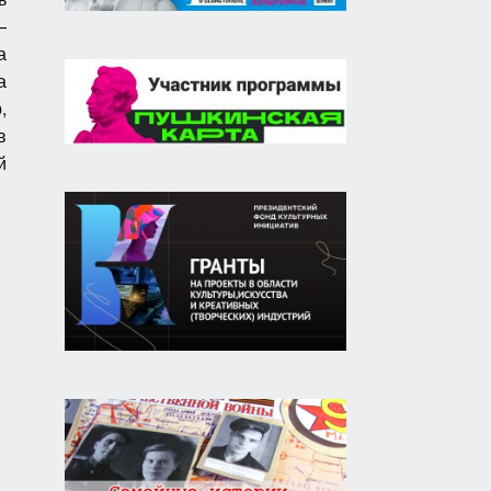
—
а
а
,
в
й