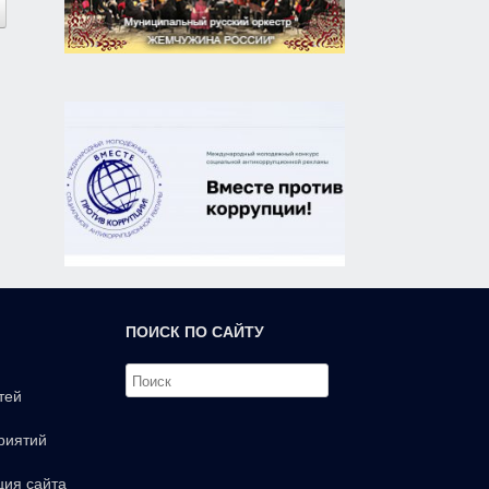
ПОИСК ПО САЙТУ
тей
риятий
ция сайта