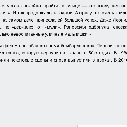
е могла спокойно пройти по улице — отовсюду неслас
ня!». И так продолжалось годами! Актрису это очень злило
я на самом деле принесла ей большой успех. Даже Леони
, не удержался от «мули». Раневская одёрнула генсека
олько невоспитанные уличные мальчишки!».
ы фильма погибли во время бомбардировок. Первоисточни
л копию, которую вернули на экраны в 50-х годах. В 198
чили некоторые сцены и снова выпустили в прокат. В 201